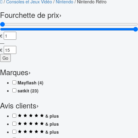
/
Consoles et Jeux Vidéo
/
Nintendo
/
Nintendo Rétro
Fourchette de prix
›
€
—
€
Go
Marques
›
Mayflash
(4)
satkit
(23)
Avis clients
›
& plus
& plus
& plus