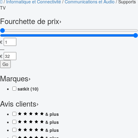
/
Informatique et Connectivité
/
Communications et Audio
/
Supports
TV
Fourchette de prix
›
€
—
€
Go
Marques
›
satkit
(10)
Avis clients
›
& plus
& plus
& plus
& plus