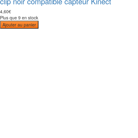
clip noir compatible capteur Kinect
4
,
60
€
Plus que 9 en stock
Ajouter au panier