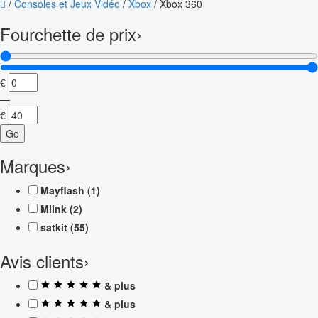
/
Consoles et Jeux Vidéo
/
Xbox
/
Xbox 360
Fourchette de prix
›
€
—
€
Go
Marques
›
Mayflash
(1)
Mlink
(2)
satkit
(55)
Avis clients
›
& plus
& plus