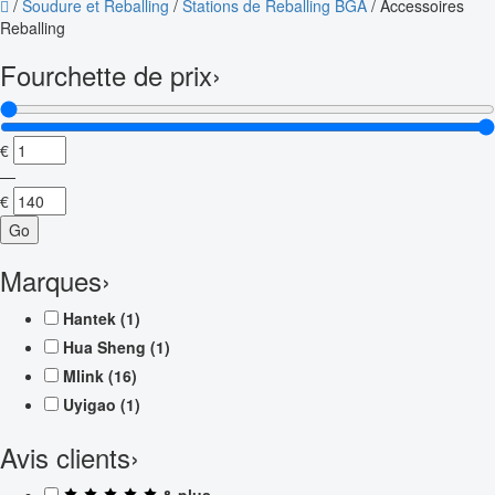
/
Soudure et Reballing
/
Stations de Reballing BGA
/
Accessoires
Reballing
Fourchette de prix
›
€
—
€
Go
Marques
›
Hantek
(1)
Hua Sheng
(1)
Mlink
(16)
Uyigao
(1)
Avis clients
›
& plus