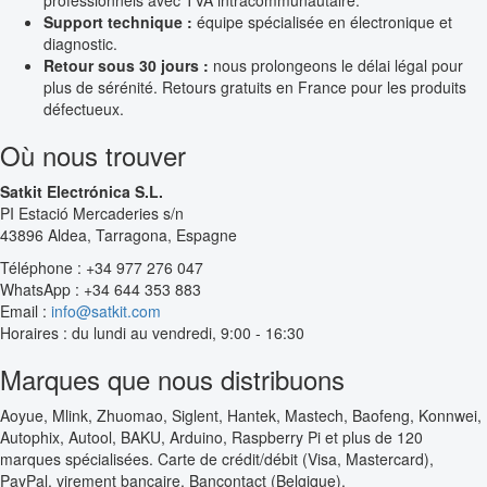
Support technique :
équipe spécialisée en électronique et
diagnostic.
Retour sous 30 jours :
nous prolongeons le délai légal pour
plus de sérénité. Retours gratuits en France pour les produits
défectueux.
Où nous trouver
Satkit Electrónica S.L.
PI Estació Mercaderies s/n
43896 Aldea, Tarragona, Espagne
Téléphone : +34 977 276 047
WhatsApp : +34 644 353 883
Email :
info@satkit.com
Horaires : du lundi au vendredi, 9:00 - 16:30
Marques que nous distribuons
Aoyue, Mlink, Zhuomao, Siglent, Hantek, Mastech, Baofeng, Konnwei,
Autophix, Autool, BAKU, Arduino, Raspberry Pi et plus de 120
marques spécialisées. Carte de crédit/débit (Visa, Mastercard),
PayPal, virement bancaire, Bancontact (Belgique).