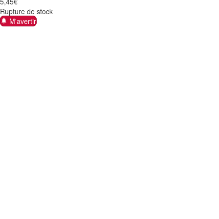
5
,
45
€
Rupture de stock
M'avertir