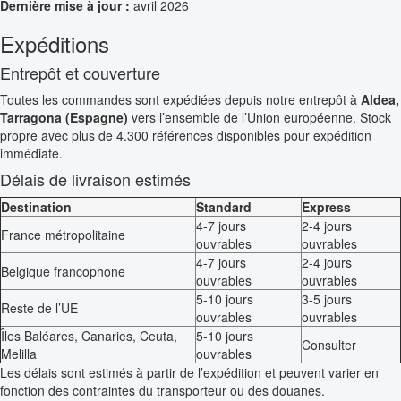
Dernière mise à jour :
avril 2026
Expéditions
Entrepôt et couverture
Toutes les commandes sont expédiées depuis notre entrepôt à
Aldea,
Tarragona (Espagne)
vers l’ensemble de l’Union européenne. Stock
propre avec plus de 4.300 références disponibles pour expédition
immédiate.
Délais de livraison estimés
Destination
Standard
Express
4-7 jours
2-4 jours
France métropolitaine
ouvrables
ouvrables
4-7 jours
2-4 jours
Belgique francophone
ouvrables
ouvrables
5-10 jours
3-5 jours
Reste de l’UE
ouvrables
ouvrables
Îles Baléares, Canaries, Ceuta,
5-10 jours
Consulter
Melilla
ouvrables
Les délais sont estimés à partir de l’expédition et peuvent varier en
fonction des contraintes du transporteur ou des douanes.