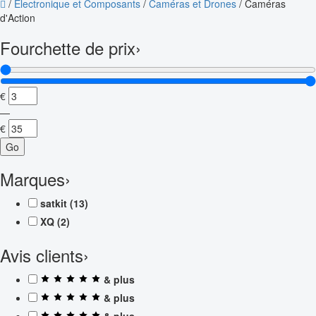
/
Électronique et Composants
/
Caméras et Drones
/
Caméras
d'Action
Fourchette de prix
›
€
—
€
Go
Marques
›
satkit
(13)
XQ
(2)
Avis clients
›
& plus
& plus
& plus