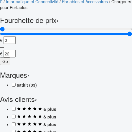
/
Informatique et Connectivité
/
Portables et Accessoires
/
Chargeurs
pour Portables
Fourchette de prix
›
€
—
€
Go
Marques
›
satkit
(33)
Avis clients
›
& plus
& plus
& plus
& plus