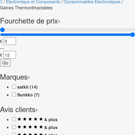
/
Électronique et Composants
/
Consommables Électroniques
/
Gaines Thermorétractables
Fourchette de prix
›
€
—
€
Go
Marques
›
satkit
(14)
Sunkko
(7)
Avis clients
›
& plus
& plus
& plus