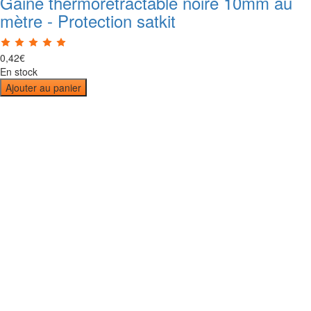
Gaine thermorétractable noire 10mm au
mètre - Protection satkit
0
,
42
€
En stock
Ajouter au panier